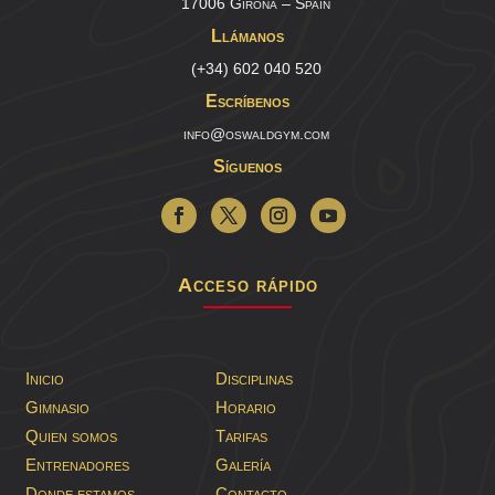
17006 Girona – Spain
Llámanos
(+34) 602 040 520
Escríbenos
info@oswaldgym.com
Síguenos
Acceso rápido
Inicio
Disciplinas
Gimnasio
Horario
Quien somos
Tarifas
Entrenadores
Galería
Donde estamos
Contacto