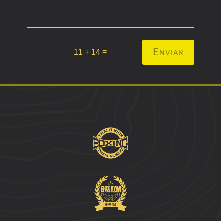
=
Enviar
11 + 14